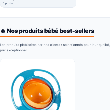
1 produit
🔥 Nos produits bébé best-sellers
Les produits plébiscités par nos clients : sélectionnés pour leur qualité,
prix exceptionnel.
Ce
produit
a
plusieurs
variations.
Les
options
peuvent
être