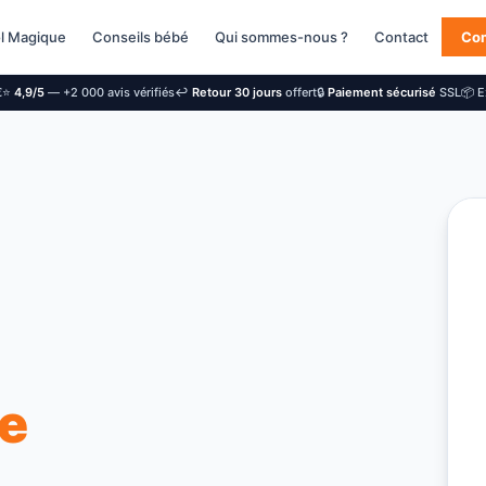
l Magique
Conseils bébé
Qui sommes-nous ?
Contact
Co
€
⭐
4,9/5
— +2 000 avis vérifiés
↩️
Retour 30 jours
offert
🔒
Paiement sécurisé
SSL
📦 
ce