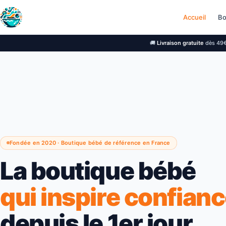
Accueil
Bo
🚚
Livraison gratuite
dès 49
Fondée en 2020 · Boutique bébé de référence en France
La boutique bébé
qui inspire confian
depuis le 1er jour