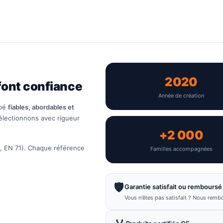
2020
font confiance
Année de création
ébé
fiables, abordables et
électionnons avec rigueur
+2 000
, EN 71). Chaque référence
Familles accompagnées
🛡️
Garantie satisfait ou remboursé
Vous n'êtes pas satisfait ? Nous remb