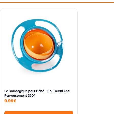
Ce
produit
a
plusieurs
variations.
Les
options
peuvent
être
choisies
sur
la
page
du
Le Bol Magique pour Bébé – Bol Tourni Anti-
Renversement 360°
produit
9.99
€