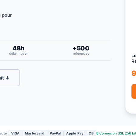
s pour
48h
+500
délai moyen
références
Le
R
9
uit ↓
epté :
VISA
Mastercard
PayPal
Apple Pay
CB
🔒 Connexion SSL 256 bi