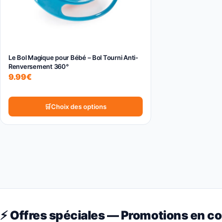
choisies
sur
la
page
du
Le Bol Magique pour Bébé – Bol Tourni Anti-
Renversement 360°
produit
9.99
€
Choix des options
⚡ Offres spéciales — Promotions en c