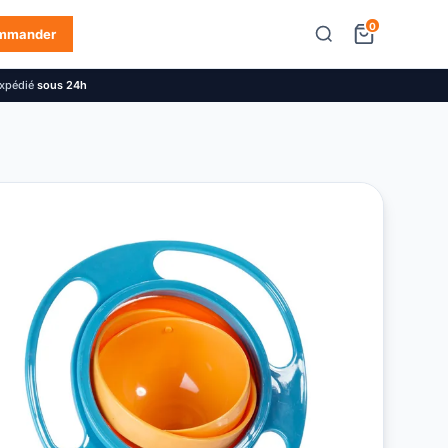
0
mmander
Expédié
sous 24h