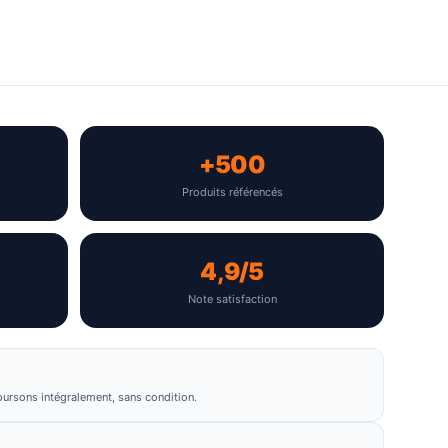
+500
Produits référencés
4,9/5
Note satisfaction
oursons intégralement, sans condition.