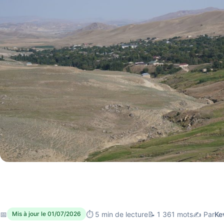
📅
⏱ 5 min de lecture
📝 1 361 mots
✍️ Par
Ke
Mis à jour le 01/07/2026