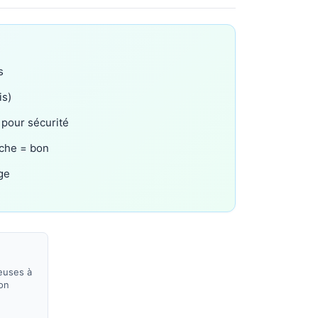
s
is)
pour sécurité
èche = bon
ge
euses à
ion