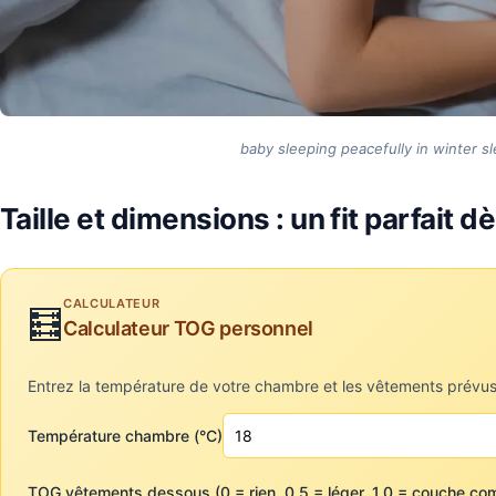
baby sleeping peacefully in winter s
Taille et dimensions : un fit parfait d
CALCULATEUR
🧮
Calculateur TOG personnel
Entrez la température de votre chambre et les vêtements prévu
Température chambre (°C)
TOG vêtements dessous (0 = rien, 0.5 = léger, 1.0 = couche co